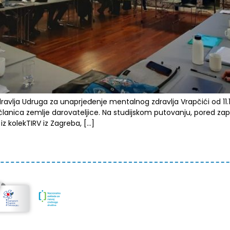
vlja Udruga za unaprjeđenje mentalnog zdravlja Vrapčići od 11.12.
 i članica zemlje darovateljice. Na studijskom putovanju, pored zap
iz kolekTIRV iz Zagreba, […]