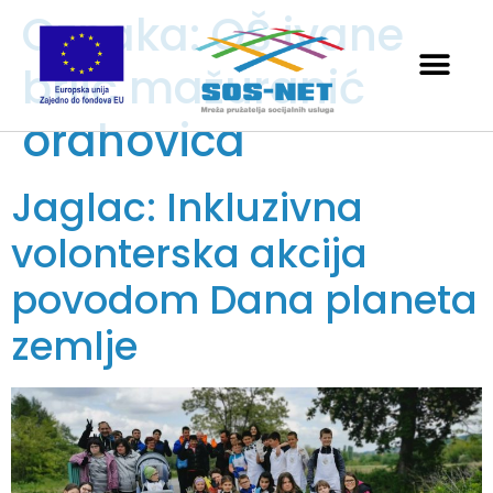
Oznaka:
OŠ ivane
brlić mažuranić
orahovica
Jaglac: Inkluzivna
volonterska akcija
povodom Dana planeta
zemlje