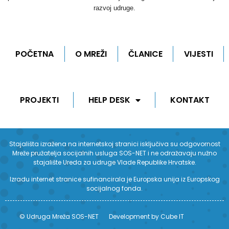
razvoj udruge.
POČETNA
O MREŽI
ČLANICE
VIJESTI
PROJEKTI
HELP DESK
KONTAKT
Stajališta izražena na internetskoj stranici isključiva su odgovornost
Mreže pružatelja socijalnih usluga SOS-NET i ne odražavaju nužno
stajalište Ureda za udruge Vlade Republike Hrvatske.
Izradu internet stranice sufinancirala je Europska unija iz Europskog
socijalnog fonda.
© Udruga Mreža SOS-NET
Development by Cube IT