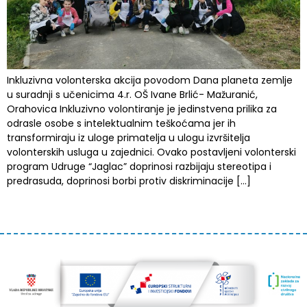
Inkluzivna volonterska akcija povodom Dana planeta zemlje
u suradnji s učenicima 4.r. OŠ Ivane Brlić- Mažuranić,
Orahovica Inkluzivno volontiranje je jedinstvena prilika za
odrasle osobe s intelektualnim teškoćama jer ih
transformiraju iz uloge primatelja u ulogu izvršitelja
volonterskih usluga u zajednici. Ovako postavljeni volonterski
program Udruge “Jaglac” doprinosi razbijaju stereotipa i
predrasuda, doprinosi borbi protiv diskriminacije […]