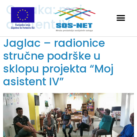
Oznaka:
moj
asistent IV
Jaglac – radionice
stručne podrške u
sklopu projekta “Moj
asistent IV”