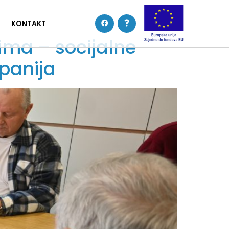
KONTAKT
ima – socijalne
upanija