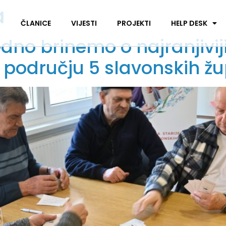
a
I
ČLANICE
VIJESTI
PROJEKTI
HELP DESK
dno brinemo o najranjivij
a području 5 slavonskih ž