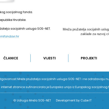
pskog socijalnog fonda.
epublike Hrvatske.
užatelja socijalnih usluga SOS-NET.
Mreža pružatelja socijalnih uslu
zaklade za razvoj ci
urnifondovi.hr
ČLANICE
VIJESTI
PROJEKTI
su odgovornost Mreže pružatelja socijalnih usluga SOS-NET i ne odražavaju n
 internet stranice sufinancirala je Europska unija iz Europskog socijalnog
© Udruga Mreža SOS-NET
Development by Cube IT