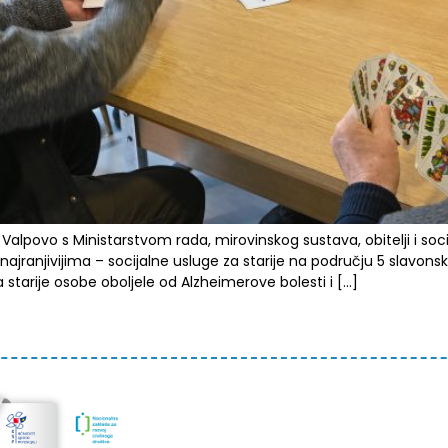
 Valpovo s Ministarstvom rada, mirovinskog sustava, obitelji i soc
ajranjivijima – socijalne usluge za starije na području 5 slavonsk
a starije osobe oboljele od Alzheimerove bolesti i […]