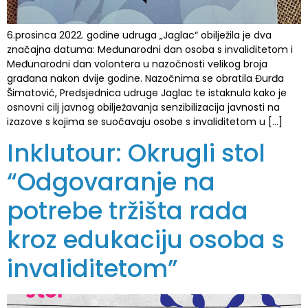
6.prosinca 2022. godine udruga „Jaglac“ obilježila je dva
značajna datuma: Međunarodni dan osoba s invaliditetom i
Međunarodni dan volontera u nazočnosti velikog broja
građana nakon dvije godine. Nazočnima se obratila Đurđa
Šimatović, Predsjednica udruge Jaglac te istaknula kako je
osnovni cilj javnog obilježavanja senzibilizacija javnosti na
izazove s kojima se suočavaju osobe s invaliditetom u […]
Inklutour: Okrugli stol
“Odgovaranje na
potrebe tržišta rada
kroz edukaciju osoba s
invaliditetom”