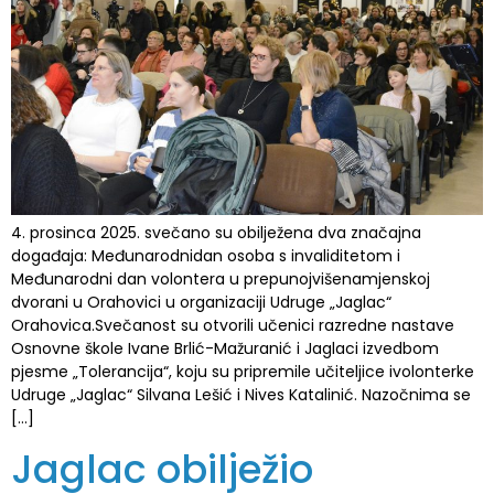
4. prosinca 2025. svečano su obilježena dva značajna
događaja: Međunarodnidan osoba s invaliditetom i
Međunarodni dan volontera u prepunojvišenamjenskoj
dvorani u Orahovici u organizaciji Udruge „Jaglac“
Orahovica.Svečanost su otvorili učenici razredne nastave
Osnovne škole Ivane Brlić-Mažuranić i Jaglaci izvedbom
pjesme „Tolerancija“, koju su pripremile učiteljice ivolonterke
Udruge „Jaglac“ Silvana Lešić i Nives Katalinić. Nazočnima se
[…]
Jaglac obilježio