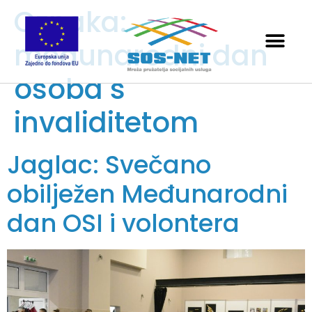
Oznaka:
međunarodni dan
osoba s
invaliditetom
Jaglac: Svečano
obilježen Međunarodni
dan OSI i volontera