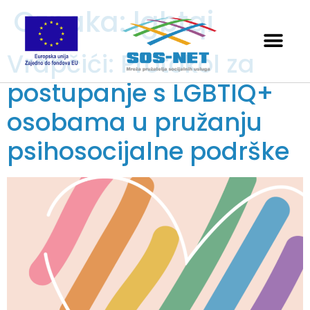
Oznaka:
lgbtqi
Vrapčići: Protokol za
postupanje s LGBTIQ+
osobama u pružanju
psihosocijalne podrške