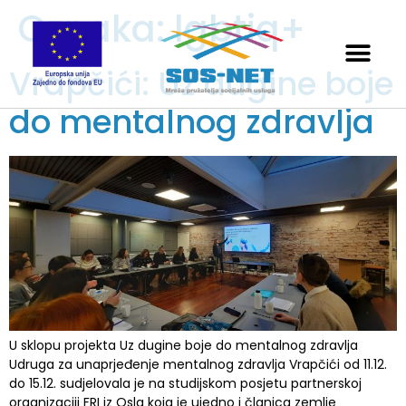
Oznaka:
lgbtiq+
Vrapčići: Uz dugine boje
do mentalnog zdravlja
U sklopu projekta Uz dugine boje do mentalnog zdravlja
Udruga za unaprjeđenje mentalnog zdravlja Vrapčići od 11.12.
do 15.12. sudjelovala je na studijskom posjetu partnerskoj
organizaciji FRI iz Osla koja je ujedno i članica zemlje