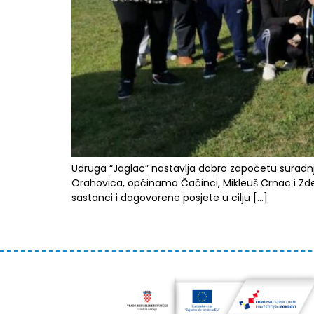
Udruga “Jaglac” nastavlja dobro započetu suradnj
Orahovica, općinama Čačinci, Mikleuš Crnac i Zde
sastanci i dogovorene posjete u cilju […]