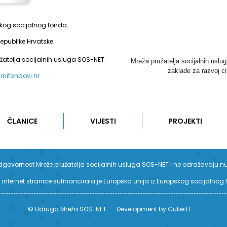
pskog socijalnog fonda.
epublike Hrvatske.
užatelja socijalnih usluga SOS-NET.
Mreža pružatelja socijalnih uslu
zaklade za razvoj ci
urnifondovi.hr
ČLANICE
VIJESTI
PROJEKTI
su odgovornost Mreže pružatelja socijalnih usluga SOS-NET i ne odražavaju n
 internet stranice sufinancirala je Europska unija iz Europskog socijalnog
© Udruga Mreža SOS-NET
Development by Cube IT