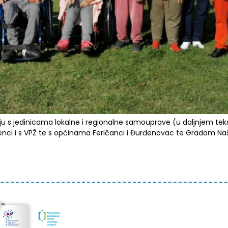
u s jedinicama lokalne i regionalne samouprave (u daljnjem tek
nci i s VPŽ te s općinama Feričanci i Đurđenovac te Gradom Naši