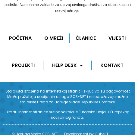
podrške Nacionalne zaklade za razvoj civilnoga društva za stabilizaciju i
razvoj udruge.
POČETNA
O MREŽI
ČLANICE
VIJESTI
PROJEKTI
HELP DESK
KONTAKT
Stajališta izražena na internetskoj stranici isključiva su odgovornost
Mreže pružatelja socijalnih usluga SOS-NET i ne odražavaju nužno
stajalište Ureda za udruge Vlade Republike Hrvatske.
Izradu internet stranice sufinancirala je Europska unija iz Europskog
socijalnog fonda.
© Udruga Mreža SOS-NET
Development by Cube IT