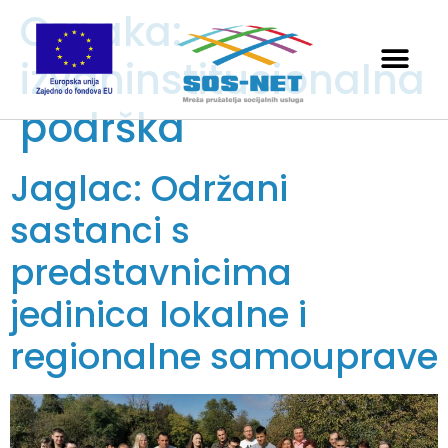
Oznaka:
izvaninstitucionalna
podrška
Jaglac: Održani
sastanci s
predstavnicima
jedinica lokalne i
regionalne samouprave