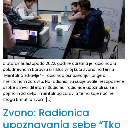
U utorak 18. listopada 2022. godine održana je radionica u
poludnevnom boravku u Inkluzivnoj kući Zvono na temu
„Mentalno zdravlje“ – radionica osnaživanja i brige o
mentalnom zdravlju. Na radionici su sudjelovale nezaposlene
osobe s invaliditetom. Sudionici radionice upoznali su se s
pojmom zdravlja i mentalnog zdravlja te na koje načine
mogu brinuti o svom […]
Zvono: Radionica
upoznavanja sebe “Tko