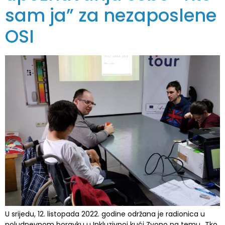
sam ja” za nezaposlene
OSI
U srijedu, 12. listopada 2022. godine održana je radionica u
poludnevnom boravku u Inkluzivnoj kući Zvono na temu „Tko