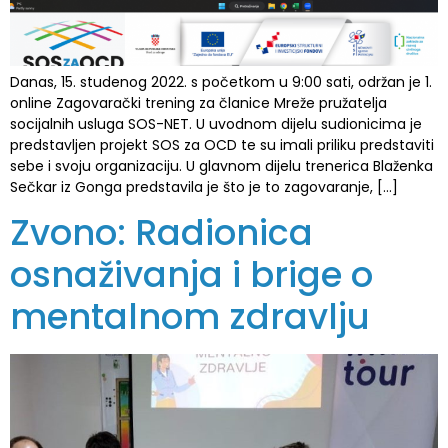
Danas, 15. studenog 2022. s početkom u 9:00 sati, održan je 1.
online Zagovarački trening za članice Mreže pružatelja
socijalnih usluga SOS-NET. U uvodnom dijelu sudionicima je
predstavljen projekt SOS za OCD te su imali priliku predstaviti
sebe i svoju organizaciju. U glavnom dijelu trenerica Blaženka
Sečkar iz Gonga predstavila je što je to zagovaranje, […]
Zvono: Radionica
osnaživanja i brige o
mentalnom zdravlju