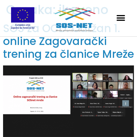
Oznaka:
ik zvono
SOS za OCD: Održan 1.
online Zagovarački
trening za članice Mreže