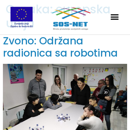
Oznaka:
europska
unija
Zvono: Održana
radionica sa robotima