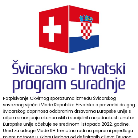
Potpisivanje Okvirnog sporazuma između Švicarskog
saveznog vijeća i Vlade Republike Hrvatske o provedbi drugog
švicarskog doprinosa odabranim državama Europske unije s
ciljem smanjenja ekonomskih i socijalnih nejednakosti unutar
Europske unije očekuje se sredinom listopada 2022. godine.
Ured za udruge Vlade RH trenutno radi na pripremi prijedloga
mjere potpore u sklopu jednog od definiranih ciljeva Drugog