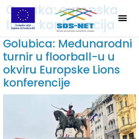
Oznaka:
europska
lions konferencija
Golubica: Međunarodni
turnir u floorball-u u
okviru Europske Lions
konferencije