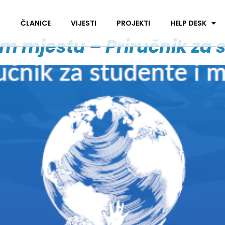
I
ČLANICE
VIJESTI
PROJEKTI
HELP DESK
m mjestu – Priručnik za 