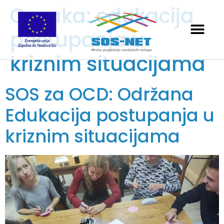
Oznaka:
edukacija
postupanja u
kriznim situacijama
SOS za OCD: Održana
Edukacija postupanja u
kriznim situacijama