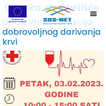
Oznaka:
dvd belišće
GDCK Valpovo: Akcija
dobrovoljnog darivanja
krvi