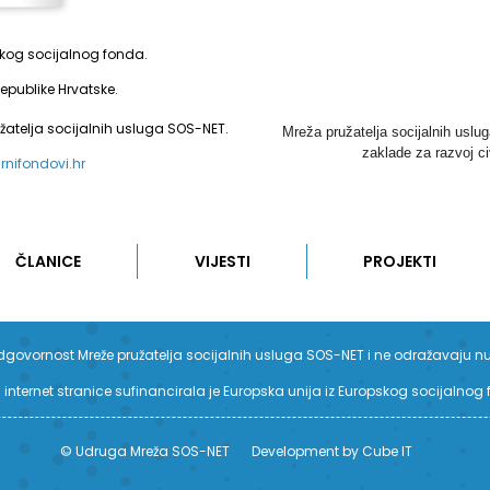
pskog socijalnog fonda.
epublike Hrvatske.
užatelja socijalnih usluga SOS-NET.
Mreža pružatelja socijalnih uslu
zaklade za razvoj ci
urnifondovi.hr
ČLANICE
VIJESTI
PROJEKTI
su odgovornost Mreže pružatelja socijalnih usluga SOS-NET i ne odražavaju n
 internet stranice sufinancirala je Europska unija iz Europskog socijalnog
© Udruga Mreža SOS-NET
Development by Cube IT