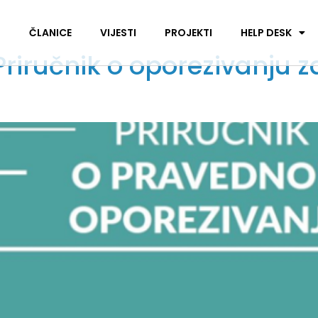
I
ČLANICE
VIJESTI
PROJEKTI
HELP DESK
riručnik o oporezivanju z