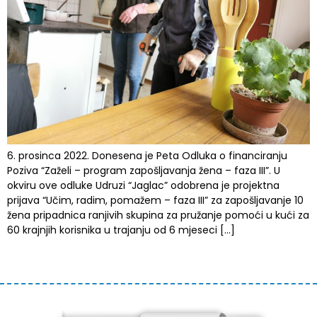
6. prosinca 2022. Donesena je Peta Odluka o financiranju
Poziva “Zaželi – program zapošljavanja žena – faza III”. U
okviru ove odluke Udruzi “Jaglac” odobrena je projektna
prijava “Učim, radim, pomažem – faza III” za zapošljavanje 10
žena pripadnica ranjivih skupina za pružanje pomoći u kući za
60 krajnjih korisnika u trajanju od 6 mjeseci […]