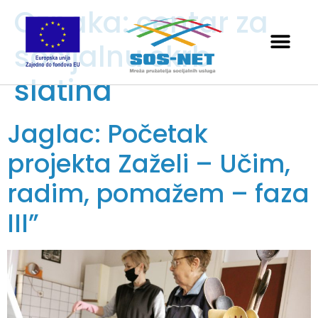
Oznaka:
centar za
socijalnu skrb
slatina
Jaglac: Početak
projekta Zaželi – Učim,
radim, pomažem – faza
III”