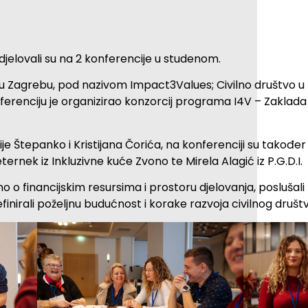
jelovali su na 2 konferencije u studenom.
g u Zagrebu, pod nazivom Impact3Values; Civilno društvo u
nferenciju je organizirao konzorcij programa I4V – Zaklada
e Štepanko i Kristijana Čorića, na konferenciji su takođe
ernek iz Inkluzivne kuće Zvono te Mirela Alagić iz P.G.D.I.
o o financijskim resursima i prostoru djelovanja, poslušali
nirali poželjnu budućnost i korake razvoja civilnog društ