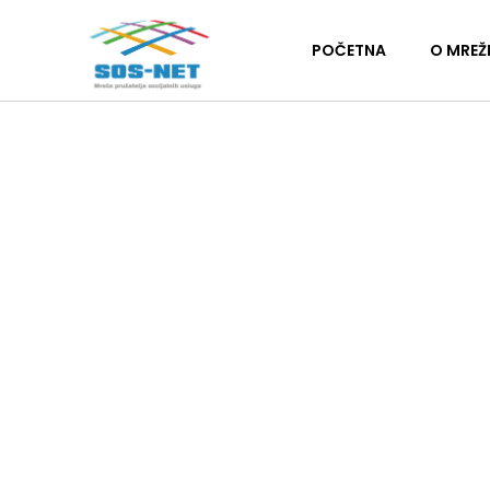
POČETNA
O MREŽ