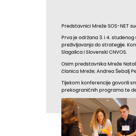
Predstavnici Mreže SOS-NET sud
Prva je održana 3. i 4. studeno
preživljavanja do strategije. Ko
Slagalica i Slovenski CNVOS.
Osim predstavnika Mreže Natalij
članica Mreže; Andrea Šebalj Pet
Tijekom konferencije govorili sm
prekograničnih programa te defi