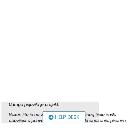
Udruga prijavila je projekt.
Nakon što je na web stranicama nadležnog tijela izašla
HELP DESK
obavijest o prihvaćenim projektima za financiranje, pisanim
putem smo dobili obavijest da je naš projekt ocijenjen i da