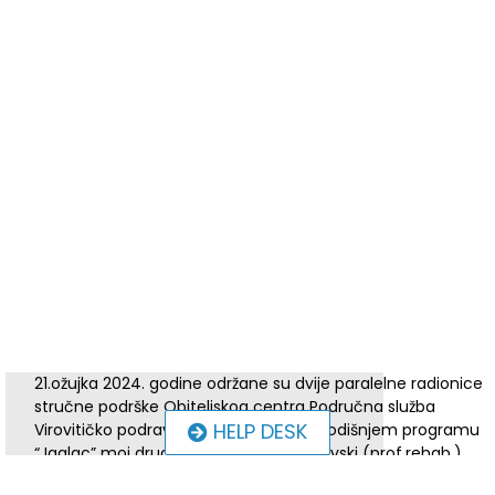
21.ožujka 2024. godine održane su dvije paralelne radionice
stručne podrške Obiteljskog centra Područna služba
HELP DESK
Virovitičko podravska, partnera na 3. godišnjem programu
“Jaglac” moj drugi dom. Tamara Sadlovski (prof.rehab.)
održala je radionicu za osobe s intelektualnim teškoćama