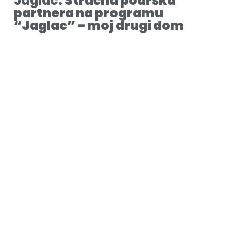
Jaglac:
Stručna podrška
partnera na programu
“Jaglac” – moj drugi dom