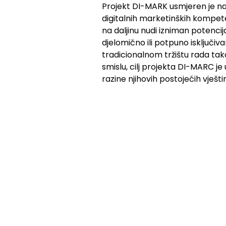
Projekt DI-MARK usmjeren je na 
digitalnih marketinških kompete
na daljinu nudi izniman potencij
djelomično ili potpuno isključiv
tradicionalnom tržištu rada tak
smislu, cilj projekta DI-MARC je
razine njihovih postojećih vješ
poboljšanje vještina i kompete
područje za istraživanje zbog 
platformama te činjenice da su
digitalnog marketinga.