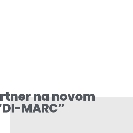
artner na novom
 “DI-MARC”