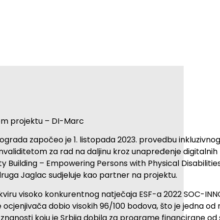
om projektu – DI-Marc
eograda započeo je 1. listopada 2023. provedbu inkluzivn
invaliditetom za rad na daljinu kroz unapređenje digitaln
ty Building – Empowering Persons with Physical Disabiliti
ga Jaglac sudjeluje kao partner na projektu.
okviru visoko konkurentnog natječaja ESF-a 2022 SOC-INN
e ocjenjivača dobio visokih 96/100 bodova, što je jedna od
 znanosti koju je Srbija dobila za programe financirane od