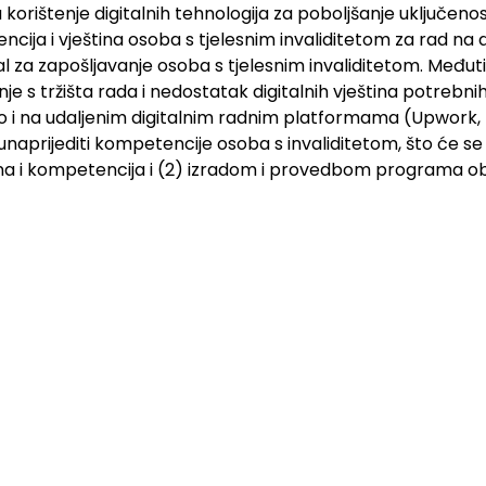
korištenje digitalnih tehnologija za poboljšanje uključeno
ncija i vještina osoba s tjelesnim invaliditetom za rad na
al za zapošljavanje osoba s tjelesnim invaliditetom. Međutim
anje s tržišta rada i nedostatak digitalnih vještina potrebn
o i na udaljenim digitalnim radnim platformama (Upwork, 
 unaprijediti kompetencije osoba s invaliditetom, što će s
tina i kompetencija i (2) izradom i provedbom programa ob
ncija potrebnih za rad. Segment digitalnog marketinga o
značajnog povećanja potražnje za poslovima u ovom podr
 mogućnosti zapošljavanja osoba s tjelesnim invaliditeto