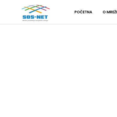
POČETNA
O MREŽ