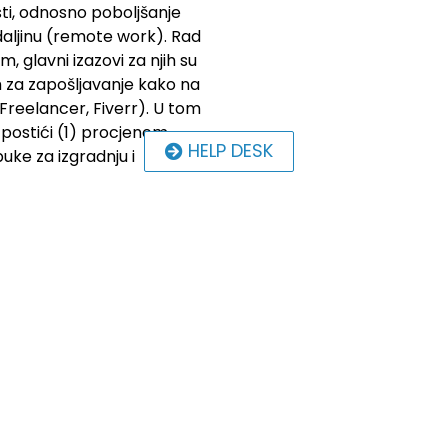
sti, odnosno poboljšanje
 daljinu (remote work). Rad
, glavni izazovi za njih su
ih za zapošljavanje kako na
Freelancer, Fiverr). U tom
e postići (1) procjenom
HELP DESK
uke za izgradnju i
dabran je kao primarno
učju na udaljenim radnim
m najveće u sektoru