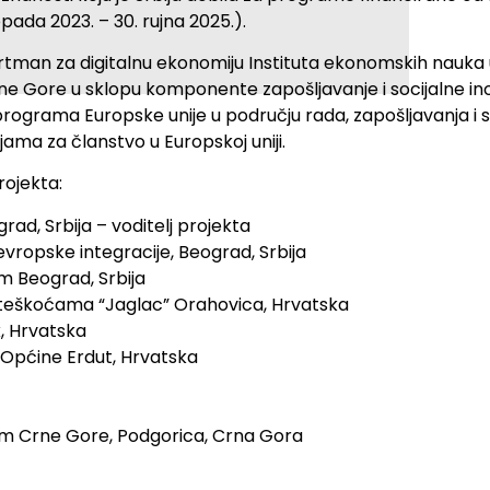
opada 2023. – 30. rujna 2025.).
man za digitalnu ekonomiju Instituta ekonomskih nauka u
i Crne Gore u sklopu komponente zapošljavanje i socijalne i
rograma Europske unije u području rada, zapošljavanja i soci
ama za članstvo u Europskoj uniji.
rojekta:
ad, Srbija – voditelj projekta
evropske integracije, Beograd, Srbija
m Beograd, Srbija
 teškoćama “Jaglac” Orahovica, Hrvatska
, Hrvatska
 Općine Erdut, Hrvatska
m Crne Gore, Podgorica, Crna Gora