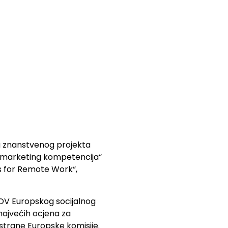
og znanstvenog projekta
ih marketing kompetencija“
es for Remote Work“,
OV Europskog socijalnog
 najvećih ocjena za
 strane Europske komisije.