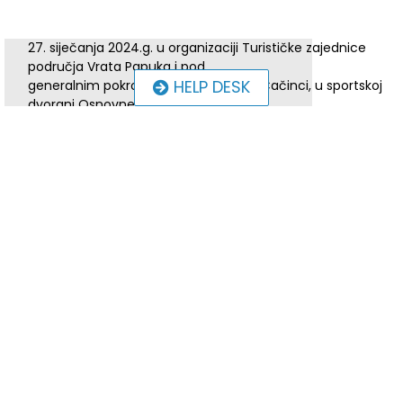
27. siječanja 2024.g. u organizaciji Turističke zajednice
područja Vrata Papuka i pod
HELP DESK
generalnim pokroviteljstvom Općine Čačinci, u sportskoj
dvorani Osnovne škole Antuna
Gustava Matoša u Čačincima održan je 10. humanitarno
malonogometni turnir „Čačinci za
Jaglace“. Turnir je otvorio načelnik Općine Čačinci Alen
Jurenac.
Uz domaću ekipu NK Mladost, nastupili su NK Sloga Zdenci,
NK Mikleuš i NK Papuk
Osječko 1664 Orahovica. Na svečanom otvorenju
nazočnima se obratila Đurđa Šimatović,
predsjednica Udruge osoba s intelektualnim teškoćama
„Jaglac“ Orahovica, naglasivši kako
će se prikupljana sredstva s turnira čuvati na računu
Udruge s namjenom kupovine novog
kombi vozila udruge. Zahvalila je organizatorima,
sudionicima turnira i svim mještanima koji