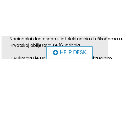
Nacionalni dan osoba s intelektualnim teškoćama u
Hrvatskoj obilježava se 16. svibnja.
HELP DESK
U Vukovaru je Udruga za osobe s intelektualnim
oštećenjem „Golubica” Vukovar obilježila ovaj Dan na
prostoru Konjičkog kluba Dunavski raj Vukovar,
organizirajući prezentaciju rezultata projekta „Društveni
centar IN – mreža podrške za djecu s teškoćama u razvoju
i osobe s invaliditetom grada Vukovara”.
Udruga za osobe s intelektualnim oštećenjem „Golubica”
Vukovar pružatelj je socijalnih usluga poludnevnog boravka
i organiziranog stanovanja, te provodi više europskih,
nacionalnih i lokalnih projekata i programa.
Za obilježavanje Nacionalnog dana osoba s intelektualnim