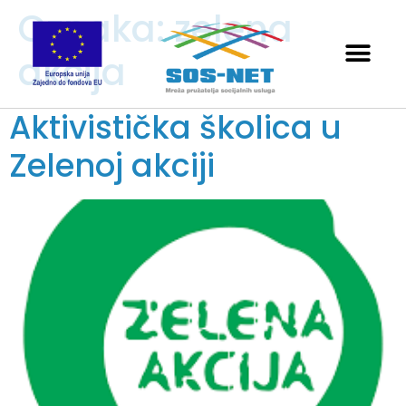
Oznaka:
zelena
akcija
Aktivistička školica u
Zelenoj akciji