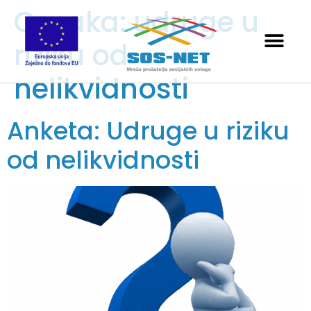
Oznaka:
udruge u
riziku od
nelikvidnosti
Anketa: Udruge u riziku
od nelikvidnosti