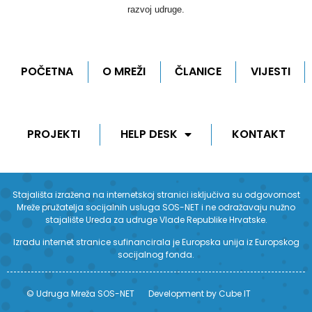
razvoj udruge.
POČETNA
O MREŽI
ČLANICE
VIJESTI
PROJEKTI
HELP DESK
KONTAKT
Stajališta izražena na internetskoj stranici isključiva su odgovornost
Mreže pružatelja socijalnih usluga SOS-NET i ne odražavaju nužno
stajalište Ureda za udruge Vlade Republike Hrvatske.
Izradu internet stranice sufinancirala je Europska unija iz Europskog
socijalnog fonda.
© Udruga Mreža SOS-NET
Development by Cube IT