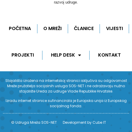
razvoj udruge.
POČETNA
O MREŽI
ČLANICE
VIJESTI
PROJEKTI
HELP DESK
KONTAKT
Stajališta izražena na internetskoj stranici isključiva su odgovornost
Mreže pružatelja socijalnih usluga SOS-NET i ne odražavaju nužno
stajalište Ureda za udruge Vlade Republike Hrvatske.
Izradu internet stranice sufinancirala je Europska unija iz Europskog
socijalnog fonda.
© Udruga Mreža SOS-NET
Development by Cube IT