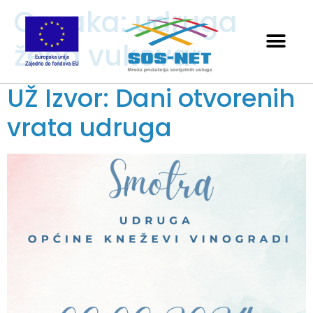
Oznaka:
udruga
žena vukovar
UŽ Izvor: Dani otvorenih
vrata udruga