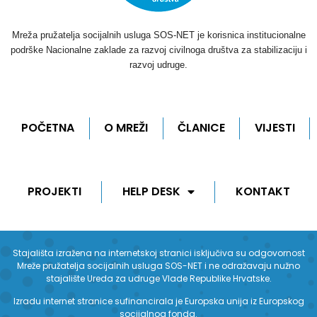
Mreža pružatelja socijalnih usluga SOS-NET je korisnica institucionalne
podrške Nacionalne zaklade za razvoj civilnoga društva za stabilizaciju i
razvoj udruge.
POČETNA
O MREŽI
ČLANICE
VIJESTI
PROJEKTI
HELP DESK
KONTAKT
Stajališta izražena na internetskoj stranici isključiva su odgovornost
Mreže pružatelja socijalnih usluga SOS-NET i ne odražavaju nužno
stajalište Ureda za udruge Vlade Republike Hrvatske.
Izradu internet stranice sufinancirala je Europska unija iz Europskog
socijalnog fonda.