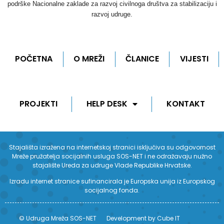
podrške Nacionalne zaklade za razvoj civilnoga društva za stabilizaciju i
razvoj udruge.
POČETNA
O MREŽI
ČLANICE
VIJESTI
PROJEKTI
HELP DESK
KONTAKT
Stajališta izražena na internetskoj stranici isključiva su odgovornost
Mreže pružatelja socijalnih usluga SOS-NET i ne odražavaju nužno
stajalište Ureda za udruge Vlade Republike Hrvatske.
Izradu internet stranice sufinancirala je Europska unija iz Europskog
socijalnog fonda.
© Udruga Mreža SOS-NET
Development by Cube IT