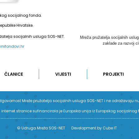
pskog socijalnog fonda.
epublike Hrvatske.
užatelja socijalnih usluga SOS-NET.
Mreža pružatelja socijalnih uslu
zaklade za razvoj ci
urnifondovi.hr
ČLANICE
VIJESTI
PROJEKTI
su odgovornost Mreže pružatelja socijalnih usluga SOS-NET i ne odražavaju n
 internet stranice sufinancirala je Europska unija iz Europskog socijalnog
© Udruga Mreža SOS-NET
Development by Cube IT