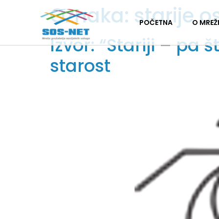
Oznaka:
starije 
POČETNA
O MREŽ
Izvor: “Stariji – p
starost