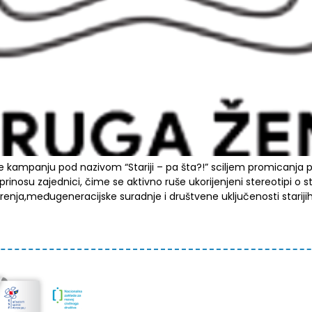
ne kampanju pod nazivom “Stariji – pa šta?!” sciljem promicanja p
inosu zajednici, čime se aktivno ruše ukorijenjeni stereotipi o sta
renja,međugeneracijske suradnje i društvene uključenosti starijih