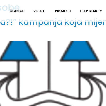
osobe
I
ČLANICE
VIJESTI
PROJEKTI
HELP DESK
a šta?!” kampanja koja mij