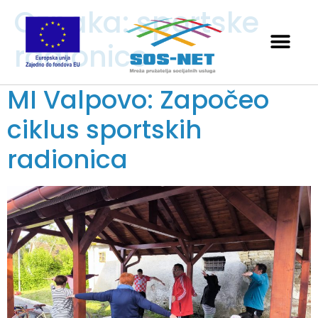
Oznaka:
sportske
radionice
MI Valpovo: Započeo
ciklus sportskih
radionica