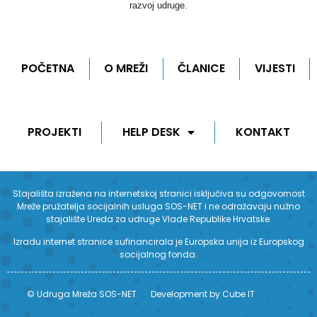
razvoj udruge.
POČETNA
O MREŽI
ČLANICE
VIJESTI
PROJEKTI
HELP DESK
KONTAKT
Stajališta izražena na internetskoj stranici isključiva su odgovornost
Mreže pružatelja socijalnih usluga SOS-NET i ne odražavaju nužno
stajalište Ureda za udruge Vlade Republike Hrvatske.
Izradu internet stranice sufinancirala je Europska unija iz Europskog
socijalnog fonda.
© Udruga Mreža SOS-NET
Development by Cube IT