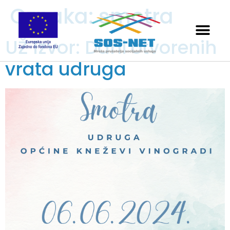
Oznaka:
smotra
UŽ Izvor: Dani otvorenih
vrata udruga