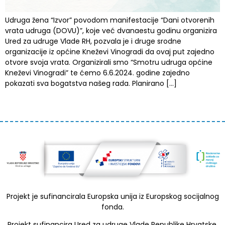
Udruga žena “Izvor” povodom manifestacije “Dani otvorenih
vrata udruga (DOVU)”, koje već dvanaestu godinu organizira
Ured za udruge Vlade RH, pozvala je i druge srodne
organizacije iz općine Kneževi Vinogradi da ovaj put zajedno
otvore svoja vrata. Organizirali smo “Smotru udruga općine
Kneževi Vinogradi” te ćemo 6.6.2024. godine zajedno
pokazati sva bogatstva našeg rada. Planirano […]
Projekt je sufinancirala Europska unija iz Europskog socijalnog
fonda.
Projekt sufinancira Ured za udruge Vlade Republike Hrvatske.