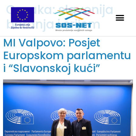
Oznaka:
slavonija
baranja i srijem
MI Valpovo: Posjet
Europskom parlamentu
i “Slavonskoj kući”