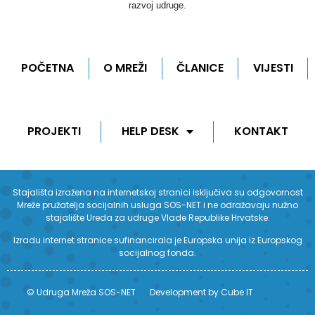
razvoj udruge.
POČETNA
O MREŽI
ČLANICE
VIJESTI
PROJEKTI
HELP DESK
KONTAKT
Stajališta izražena na internetskoj stranici isključiva su odgovornost
Mreže pružatelja socijalnih usluga SOS-NET i ne odražavaju nužno
stajalište Ureda za udruge Vlade Republike Hrvatske.
Izradu internet stranice sufinancirala je Europska unija iz Europskog
socijalnog fonda.
© Udruga Mreža SOS-NET
Development by Cube IT