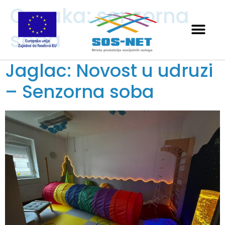
Oznaka:
senzorna
soba
Jaglac: Novost u udruzi
– Senzorna soba