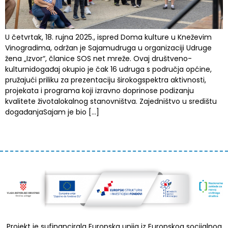
U četvrtak, 18. rujna 2025., ispred Doma kulture u Kneževim
Vinogradima, održan je Sajamudruga u organizaciji Udruge
žena „Izvor“, članice SOS net mreže. Ovaj društveno-
kulturnidogađaj okupio je čak 16 udruga s područja općine,
pružajući priliku za prezentaciju širokogspektra aktivnosti,
projekata i programa koji izravno doprinose podizanju
kvalitete životalokalnog stanovništva. Zajedništvo u središtu
događanjaSajam je bio […]
Projekt je sufinancirala Europska unija iz Europskog socijalnog