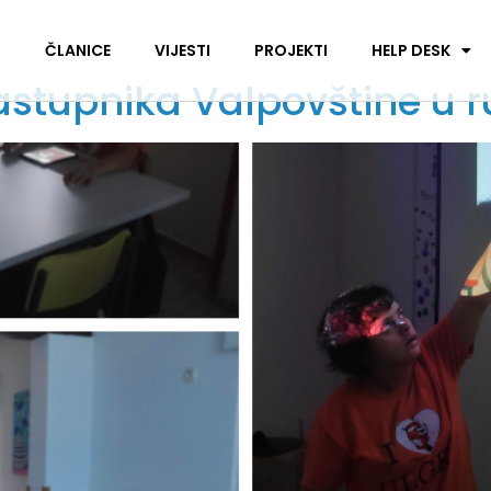
I
ČLANICE
VIJESTI
PROJEKTI
HELP DESK
stupnika Valpovštine u r