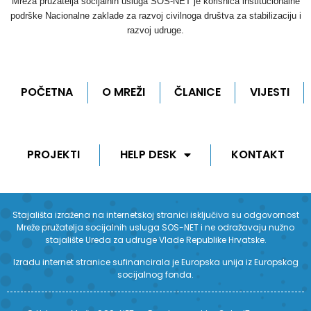
Mreža pružatelja socijalnih usluga SOS-NET je korisnica institucionalne
podrške Nacionalne zaklade za razvoj civilnoga društva za stabilizaciju i
razvoj udruge.
POČETNA
O MREŽI
ČLANICE
VIJESTI
PROJEKTI
HELP DESK
KONTAKT
Stajališta izražena na internetskoj stranici isključiva su odgovornost
Mreže pružatelja socijalnih usluga SOS-NET i ne odražavaju nužno
stajalište Ureda za udruge Vlade Republike Hrvatske.
Izradu internet stranice sufinancirala je Europska unija iz Europskog
socijalnog fonda.