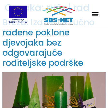
Oznaka:
ručni rad
Breza: Izaberite ručno
rađene poklone
djevojaka bez
odgovarajuće
roditeljske podrške