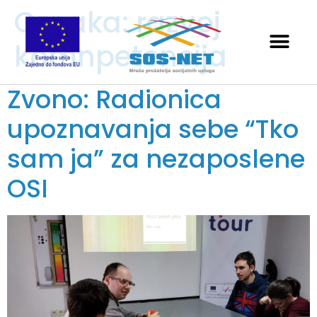
Oznaka:
razvoj
komnpetencija
Zvono: Radionica
upoznavanja sebe “Tko
sam ja” za nezaposlene
OSI