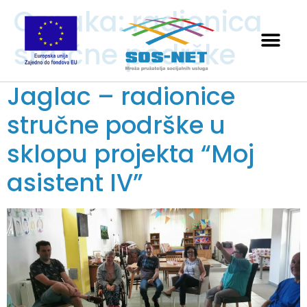
Oznaka:
radionica
stručne podrške
Jaglac – radionice
stručne podrške u
sklopu projekta “Moj
asistent IV”