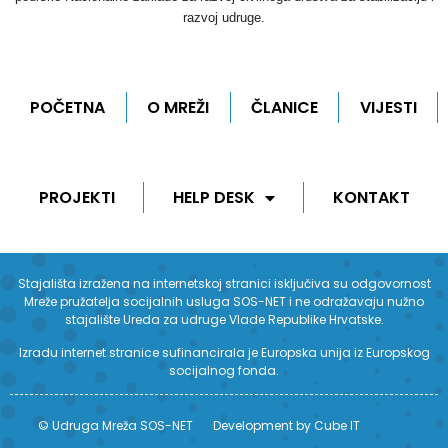
razvoj udruge.
POČETNA
O MREŽI
ČLANICE
VIJESTI
PROJEKTI
HELP DESK
KONTAKT
Stajališta izražena na internetskoj stranici isključiva su odgovornost
Mreže pružatelja socijalnih usluga SOS-NET i ne odražavaju nužno
stajalište Ureda za udruge Vlade Republike Hrvatske.
Izradu internet stranice sufinancirala je Europska unija iz Europskog
socijalnog fonda.
© Udruga Mreža SOS-NET
Development by Cube IT