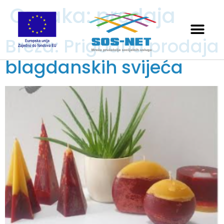
Oznaka:
prodaja
Breza: Prigodna prodaja
blagdanskih svijeća