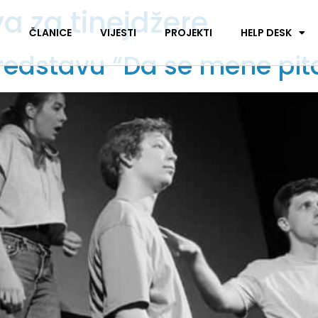
a za tinejdžere
I
ČLANICE
VIJESTI
PROJEKTI
HELP DESK
predstavu “Da se mene pit