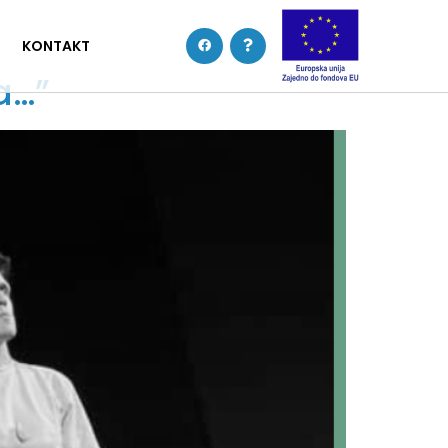
KONTAKT
a…”