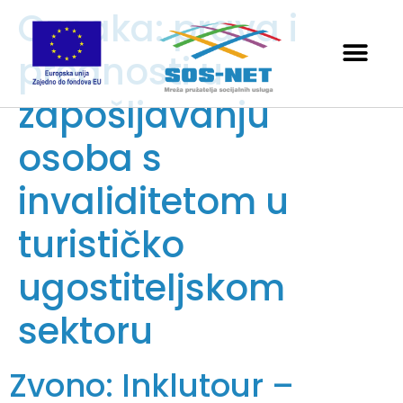
Oznaka:
prava i
prednosti u
zapošljavanju
osoba s
invaliditetom u
turističko
ugostiteljskom
sektoru
Zvono: Inklutour –