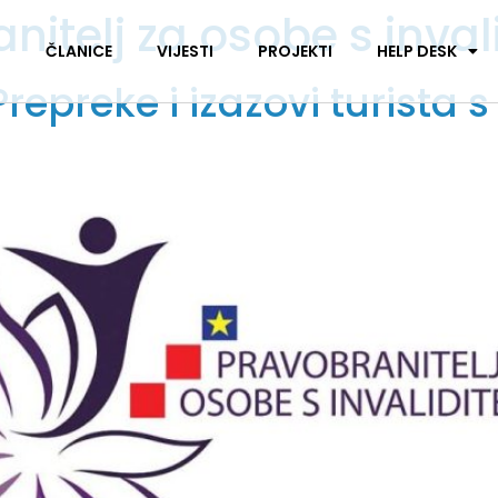
nitelj za osobe s inva
I
ČLANICE
VIJESTI
PROJEKTI
HELP DESK
Prepreke i izazovi turista 