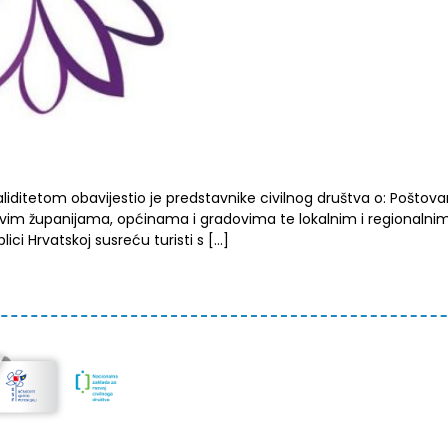
validitetom obavijestio je predstavnike civilnog društva o: Poštova
e svim županijama, općinama i gradovima te lokalnim i regionalni
ci Hrvatskoj susreću turisti s […]