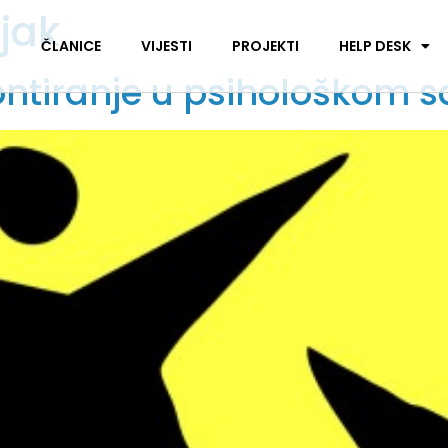
jak
I
ČLANICE
VIJESTI
PROJEKTI
HELP DESK
ontiranje u psihološkom s