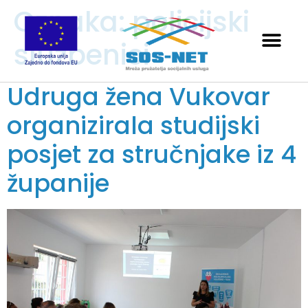
Oznaka:
policijski
službenici
Udruga žena Vukovar
organizirala studijski
posjet za stručnjake iz 4
županije