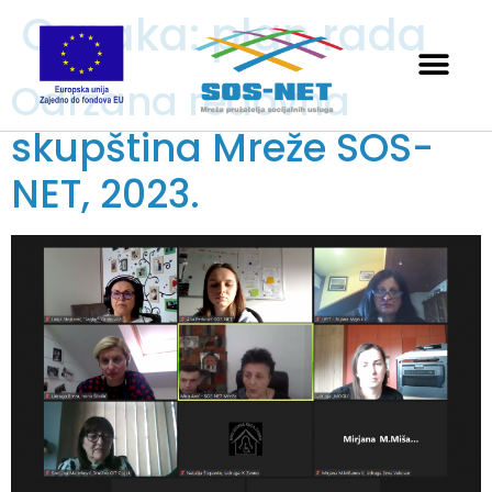
Oznaka:
plan rada
Održana redovna
skupština Mreže SOS-
NET, 2023.