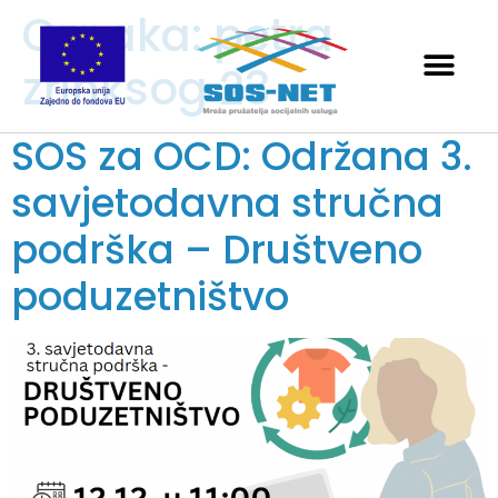
Oznaka:
petra
zrinksog 23
SOS za OCD: Održana 3.
savjetodavna stručna
podrška – Društveno
poduzetništvo