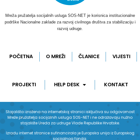
Mreža pružatelja socijalnih usluga SOS-NET je korisnica institucionalne
podrške Nacionalne zaklade za razvoj civilnoga društva za stabilizaciju i
razvoj udruge.
POČETNA
O MREŽI
ČLANICE
VIJESTI
PROJEKTI
HELP DESK
KONTAKT
Stajališta izražena na internetskoj stranici isključiva su odgovornost
Mreže pružatelja socijalnih usluga SOS-NET i ne odražavaju nužno
stajalište Ureda za udruge Vlade Republike Hrvatske.
Izradu internet stranice sufinancirala je Europska unija iz Europskog
socijalnog fonda.