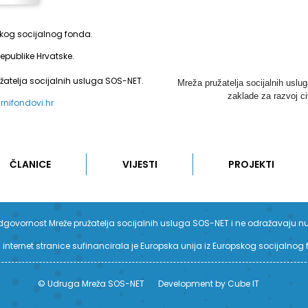
pskog socijalnog fonda.
epublike Hrvatske.
užatelja socijalnih usluga SOS-NET.
Mreža pružatelja socijalnih uslu
zaklade za razvoj ci
urnifondovi.hr
ČLANICE
VIJESTI
PROJEKTI
su odgovornost Mreže pružatelja socijalnih usluga SOS-NET i ne odražavaju n
 internet stranice sufinancirala je Europska unija iz Europskog socijalnog
© Udruga Mreža SOS-NET
Development by Cube IT