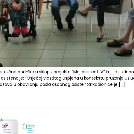
tručne podrške u sklopu projekta “Moj asistent IV” koji je sufinan
asistencije: “Osjećaj vlastitog uspjeha u kontekstu pružanja us
izazova u obavljanju posla osobnog asistenta”Radionice je […]