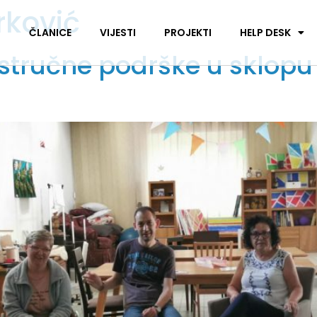
rković
I
ČLANICE
VIJESTI
PROJEKTI
HELP DESK
stručne podrške u sklopu