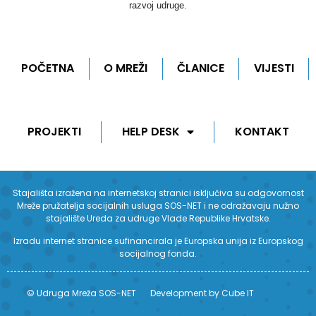
razvoj udruge.
POČETNA
O MREŽI
ČLANICE
VIJESTI
PROJEKTI
HELP DESK
KONTAKT
Stajališta izražena na internetskoj stranici isključiva su odgovornost
Mreže pružatelja socijalnih usluga SOS-NET i ne odražavaju nužno
stajalište Ureda za udruge Vlade Republike Hrvatske.
Izradu internet stranice sufinancirala je Europska unija iz Europskog
socijalnog fonda.
© Udruga Mreža SOS-NET
Development by Cube IT