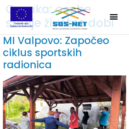
Oznaka:
osobe
starije životne dobi
MI Valpovo: Započeo
ciklus sportskih
radionica